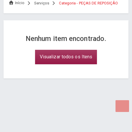
Início
Serviços
Categoria - PEÇAS DE REPOSIÇÃO
Nenhum item encontrado.
Visualizar todos os Itens
Desenvolvido por Poly Design
Cubo Guia -
www.cuboguia.com.br - Desenvolvimento de Sites e
Sistemas para WEB.
© 2026 ®
Política de Cookies